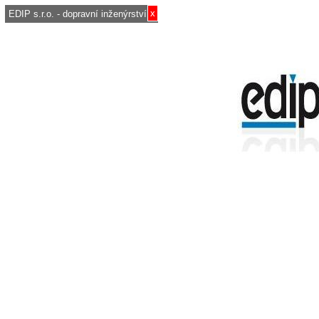
x
EDIP s.r.o. - dopravní inženýrství