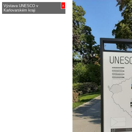
x
Výstava UNESCO v
Karlovarském kraji