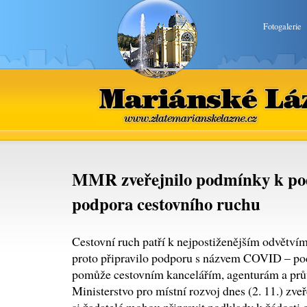
Fotogalerie
Mariánské Lázně
www.zlatemarianskelazne.cz
MMR zveřejnilo podmínky k p
podpora cestovního ruchu
Cestovní ruch patří k nejpostiženějším odvět
proto připravilo podporu s názvem COVID – pod
pomůže cestovním kancelářím, agenturám a pr
Ministerstvo pro místní rozvoj dnes (2. 11.) zv