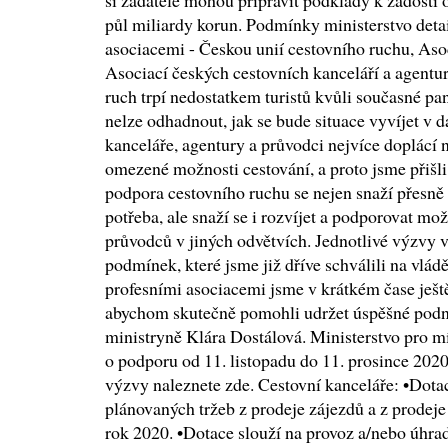
si žadatelé mohou připravit podklady k žádosti o
půl miliardy korun. Podmínky ministerstvo deta
asociacemi - Českou unií cestovního ruchu, Aso
Asociací českých cestovních kanceláří a agentu
ruch trpí nedostatkem turistů kvůli současné pa
nelze odhadnout, jak se bude situace vyvíjet v d
kanceláře, agentury a průvodci nejvíce doplácí n
omezené možnosti cestování, a proto jsme přišl
podpora cestovního ruchu se nejen snaží přesně z
potřeba, ale snaží se i rozvíjet a podporovat m
průvodců v jiných odvětvích. Jednotlivé výzvy 
podmínek, které jsme již dříve schválili na vlá
profesními asociacemi jsme v krátkém čase ješt
abychom skutečně pomohli udržet úspěšné podn
ministryně Klára Dostálová. Ministerstvo pro mí
o podporu od 11. listopadu do 11. prosince 2020
výzvy naleznete zde. Cestovní kanceláře: •Dotac
plánovaných tržeb z prodeje zájezdů a z prodeje
rok 2020. •Dotace slouží na provoz a/nebo úhra