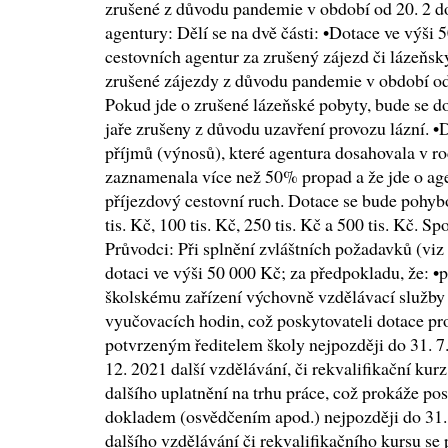
zrušené z důvodu pandemie v období od 20. 2 do
agentury: Dělí se na dvě části: •Dotace ve výši 
cestovních agentur za zrušený zájezd či lázeňsk
zrušené zájezdy z důvodu pandemie v období od 
Pokud jde o zrušené lázeňské pobyty, bude se dot
jaře zrušeny z důvodu uzavření provozu lázní. •
příjmů (výnosů), které agentura dosahovala v r
zaznamenala více než 50% propad a že jde o agent
příjezdový cestovní ruch. Dotace se bude pohy
tis. Kč, 100 tis. Kč, 250 tis. Kč a 500 tis. Kč. 
Průvodci: Při splnění zvláštních požadavků (vi
dotaci ve výši 50 000 Kč; za předpokladu, že: •
školskému zařízení výchovně vzdělávací služby
vyučovacích hodin, což poskytovateli dotace p
potvrzeným ředitelem školy nejpozději do 31. 7.
12. 2021 další vzdělávání, či rekvalifikační k
dalšího uplatnění na trhu práce, což prokáže po
dokladem (osvědčením apod.) nejpozději do 31.
dalšího vzdělávání či rekvalifikačního kursu se 