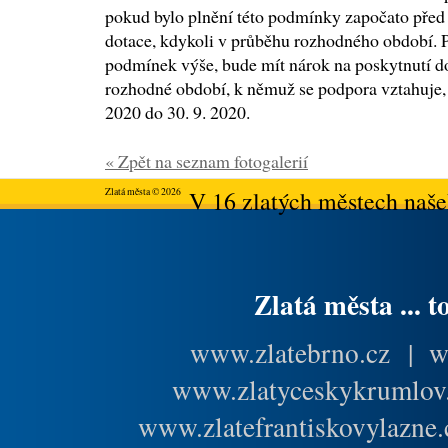
pokud bylo plnění této podmínky započato před
dotace, kdykoli v průběhu rozhodného období. 
podmínek výše, bude mít nárok na poskytnutí do
rozhodné období, k němuž se podpora vztahuje, 
2020 do 30. 9. 2020.
« Zpět na seznam fotogalerií
Zlatá města © 2026
V 16 zlatých městech našeh
Zlatá města ... t
www.zlatebrno.cz
|
w
www.zlatyceskykrumlov
www.zlatefrantiskovylazne.