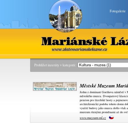
Fotogalerie
Mariánské Lázně
www.zlatemarianskelazne.cz
Prohlížet inzeráty v kategorii:
Městské Muzeum Mariá
Jednu z dominant Goethova náměstí v M
městského muzea. Dvoupatrový klasicis
penzion pro lázeňské hosty a pojmeno
architektonická podoba tohoto domu dok
využití budovy jako muzea došlo však a
muzeum různými proměnami až do své 
www.muzeum-ml.cz