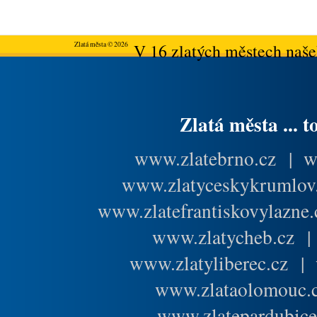
Zlatá města © 2026
V 16 zlatých městech našeh
Zlatá města ... t
www.zlatebrno.cz
|
w
www.zlatyceskykrumlov
www.zlatefrantiskovylazne.
www.zlatycheb.cz
www.zlatyliberec.cz
|
www.zlataolomouc.
www.zlatepardubice