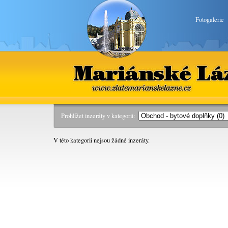
Fotogalerie
Mariánské Lázně
www.zlatemarianskelazne.cz
Prohlížet inzeráty v kategorii:
V této kategorii nejsou žádné inzeráty.