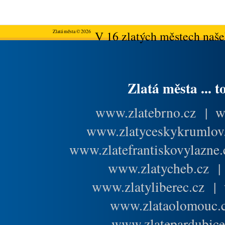
Zlatá města © 2026
V 16 zlatých městech našeh
Zlatá města ... t
www.zlatebrno.cz
|
w
www.zlatyceskykrumlov
www.zlatefrantiskovylazne.
www.zlatycheb.cz
www.zlatyliberec.cz
|
www.zlataolomouc.
www.zlatepardubice