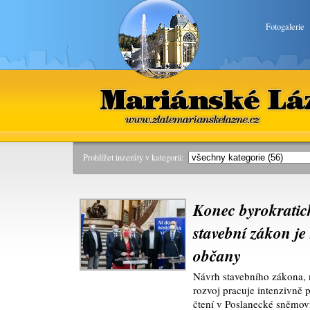
Fotogalerie
Mariánské Lázně
www.zlatemarianskelazne.cz
Prohlížet inzeráty v kategorii:
Konec byrokratic
stavební zákon je
občany
Návrh stavebního zákona, n
rozvoj pracuje intenzivně p
čtení v Poslanecké sněmo