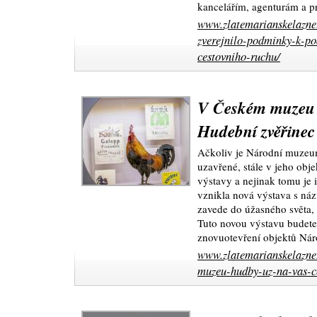
kancelářím, agenturám a 
www.zlatemarianskelazne
zverejnilo-podminky-k-p
cestovniho-ruchu/
V Českém muzeu 
Hudební zvěřinec
Ačkoliv je Národní muzeum
uzavřené, stále v jeho obj
výstavy a nejinak tomu je
vznikla nová výstava s ná
zavede do úžasného světa, k
Tuto novou výstavu budete
znovuotevření objektů Ná
www.zlatemarianskelazne.
muzeu-hudby-uz-na-vas-c