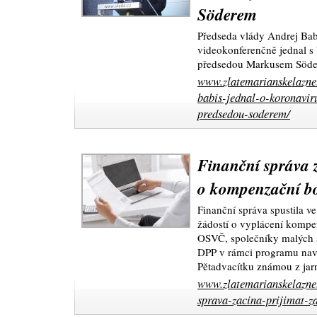
Söderem
Předseda vlády Andrej Babi
videokonferenčně jednal 
předsedou Markusem Söder
www.zlatemarianskelazne.
babis-jednal-o-koronavir
predsedou-soderem/
Finanční správa z
o kompenzační b
Finanční správa spustila ve
žádostí o vyplácení komp
OSVČ, společníky malých s
DPP v rámci programu nav
Pětadvacítku známou z jar
www.zlatemarianskelazne.
sprava-zacina-prijimat-z