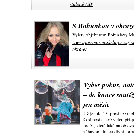
staleti8220/
S Bohunkou v obraz
Výlety objektivem Bohuslav
www.zlatemarianskelazne.cz/fo
obraze/
Vyber pokus, nato
– do konce soutě
jen měsíc
Už jen do 15. prosince moh
škol posílat své video pří
proč“, která láká na objevo
zábavnou interaktivní for