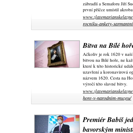
zábradlí a Semaforu Jiří S
první příčce umístil akroba
www.zlatemarianskelazne.
rocniku-ankety-sarmantni-
Bitva na Bílé ho
Ačkoliv je rok 1620 v naší
bitvou na Bílé hoře, ne ka
které k této historické udá
uzavření a koronavirová op
názvem 1620. Cesta na Hor
výročí této slavné bitvy.
www.zlatemarianskelazne.
hore-v-narodnim-muzeu/
Premiér Babiš je
bavorským minis