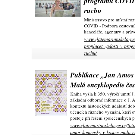
programu COVID 
ruchu
Ministerstvo pro místní ro
COVID - Podpora cestovníh
kanceláře, agentury a prův
www.zlatemarianskelazne.
proplacet-zadosti-v-prog
ruchu/
Publikace „Jan Amos 
Malá encyklopedie čes
Kniha vyšla k 350. výročí úmrtí
základní odborné informace o J.
kontextu historických událostí doby,
učencích různého vyznání, kteří 
postoje při řešení společenských 
www.zlatemarianskelazne.cz/fot
amos-komensky-v-kostce-mala-en