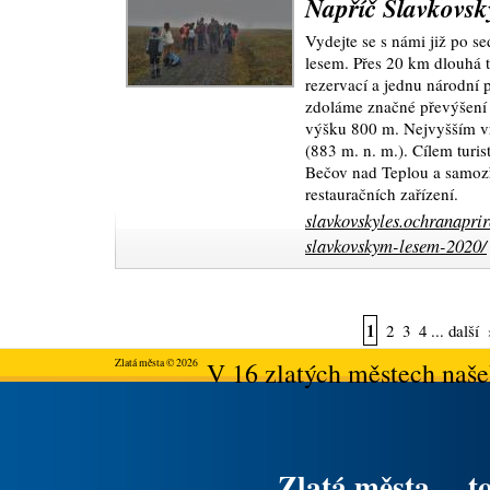
Napříč Slavkovsk
Vydejte se s námi již po
lesem. Přes 20 km dlouhá t
rezervací a jednu národní
zdoláme značné převýšení
výšku 800 m. Nejvyšším v
(883 m. n. m.). Cílem turi
Bečov nad Teplou a samozř
restauračních zařízení.
slavkovskyles.ochranaprir
slavkovskym-lesem-2020/
1
2
3
4
...
další
Zlatá města © 2026
V 16 zlatých městech našeh
Zlatá města ... t