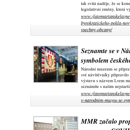
tak svítá naděje, že se kon
legislativní změny, která vý
www.zlatemarianskelazne.
byrokratickeho-pekla-nov
vsechny-obcany/
Seznamte se v N
symbolem českého
Národní muzeum se připra
své návštěvníky připravilo
výstavu s názvem Lvem mě 
seznámíte s naším nejstar
www.zlatemarianskelazne.
v-narodnim-muzeu-se-sym
MMR začalo propl