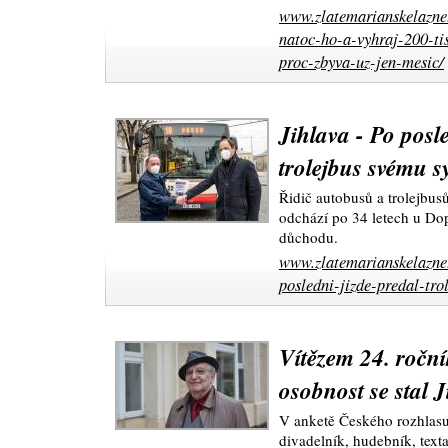
www.zlatemarianskelazne.
natoc-ho-a-vyhraj-200-ti
proc-zbyva-uz-jen-mesic/
Jihlava - Po posle
trolejbus svému s
Řidič autobusů a trolejb
odchází po 34 letech u Do
důchodu.
www.zlatemarianskelazne.
posledni-jizde-predal-tro
Vítězem 24. ročn
osobnost se stal J
V anketě Českého rozhlasu
divadelník, hudebník, text