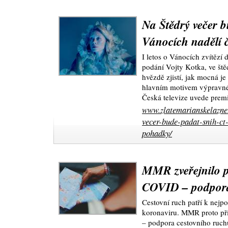
Na Štědrý večer 
Vánocích nadělí 
I letos o Vánocích zvítězí 
podání Vojty Kotka, ve št
hvězdě zjistí, jak mocná je
hlavním motivem výpravné
Česká televize uvede premi
www.zlatemarianskelazne.
vecer-bude-padat-snih-ct
pohadky/
MMR zveřejnilo 
COVID – podpora
Cestovní ruch patří k nej
koronaviru. MMR proto př
– podpora cestovního ruch