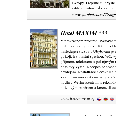
Evropy. Přejeme si, abyste 
cítili se přitom jako doma.
www.galahotels.cz/?lang
Hotel MAXIM ***
V překrásném prostředí světozná
hotel, vzdálený pouze 100 m od l
následující služby . Ubytování j
pokojích s vlastní sprchou, WC, v
příjmem, telefonem a pokojovým t
hotelový výtah. Recepce se smě
prodejem. Restaurace s českou a
kvalitními moravskými víny je ot
hodin . Wellnescentrum s rekondi
hotelovým bazénem a kosmetikou
www.hotelmaxim.cz