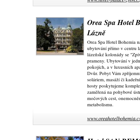
Orea Spa Hotel 
Lázně
Orea Spa Hotel Bohemia n
ubytování přímo v centru 
lázeňské kolonády se "Zpív
prameny. Ubytování v jed
pokojích, a v luxusních a
Dvůr. Pobyt Vám zpříjemní
soláriem, masáží či kadeřn
hosty poskytujeme komplex
zaměřená na pohybové ústr
močových cest, onemocněn
metabolismu.
www.oreahotelbohemia.c