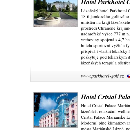
Hotel Parkhotel 
Lázeňský hotel Parkhotel Go
18-ti jamkového golfového h
umístěn na kraji lázeňskéh
prostředí Chráněné krajinn
nadmořské výšce 777 m.n.
vrchoviny spojená s 4,7 ha
hotelu sportovní vyžití a f
přispívá i vlastní lékařsky
poskytuje pod lékařským 
lázeňských terapií a ošetřen
www.parkhotel-golf.cz
Hotel Cristal Pal
Hotel Cristal Palace Marián
lázeňské, relaxační, wellne
Cristal Palace Mariánské L
Moderní, plně klimatizovan
města Mariánské Lázně, po