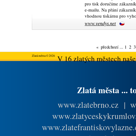
pro tisk doručíme zákazní
e-mailu. Na přání zákazní
vhodnou tiskárnu pro vyho
www.vendys.net
«
předchozí
...
1
2
3
Zlatá města © 2026
V 16 zlatých městech našeh
Zlatá města ... t
www.zlatebrno.cz
|
w
www.zlatyceskykrumlov
www.zlatefrantiskovylazne.