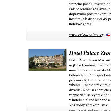
stejného jména, uveden do 
Palace Mariánské Lázně je
dopravním prostředkem i 
hostům je k dispozici 45 
hotelové garáži
www.cristalpalace.cz
Hotel Palace Zv
Hotel Palace Zvon Marián
nejlepší kombinaci komfor
umístění v centru města M
kolonádu a „Zpívající font
příjemný týden nebo se ne
víkend? Chcete strávit rel
divadla? Rádi si zahrajete 
zarybařit či se vypravit na
v hotelu a různé léčebné a
Váš dobrý zdravotní stav.
www.hotel-palace-zvon.c