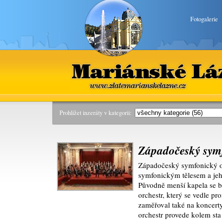
Fotogalerie
Mariánské Lázně
www.zlatemarianskelazne.cz
Prohlížet inzeráty v kategorii:
Západočeský symf
Západočeský symfonický or
symfonickým tělesem a jeh
Původně menší kapela se br
orchestr, který se vedle p
zaměřoval také na koncert
orchestr provede kolem st