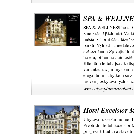
SPA & WELLNESS
SPA & WELLNESS hotel Ol
z nejkrásnějších míst Mari
města, v horní části lázeňs
parků. Výhled na nedaleko
světoznámou Zpívající fon
hotelu, příjemnou atmosfér
Klientům hotelu jsou k dis
variantách, s promyšlenou
elegantním nábytkem se zř
úroveň poskytovaných služ
www.olympiamarienbad.c
Hotel Excelsior 
Ubytování; Gastronomie; L
Prvotřídní hotel Excelsior
přispívá k tradici a slávě 