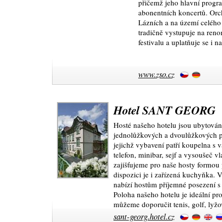
přičemž jeho hlavní progra
abonentních koncertů. Orc
Lázních a na území celého
tradičně vystupuje na re
festivalu a uplatňuje se i 
www.zso.cz
Hotel SANT GEORG
Hosté našeho hotelu jsou ubytováni
jednolůžkových a dvoulůžkových po
jejichž vybavení patří koupelna s va
telefon, minibar, sejf a vysoušeč 
zajišťujeme pro naše hosty formou
dispozici je i zařízená kuchyňka. 
nabízí hostům příjemné posezení 
Poloha našeho hotelu je ideální pro 
můžeme doporučit tenis, golf, lyžov
sant-georg.hotel.cz