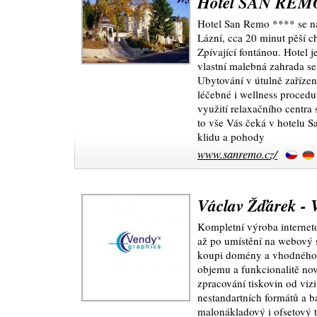
Hotel SAN REM
Hotel San Remo **** se na
Lázní, cca 20 minut pěší c
Zpívající fontánou. Hotel je
vlastní malebná zahrada s
Ubytování v útulně zaříze
léčebné i wellness procedu
využití relaxačního centr
to vše Vás čeká v hotelu 
klidu a pohody
www.sanremo.cz/
Václav Žďárek - 
Kompletní výroba internet
až po umístění na webový 
koupi domény a vhodného v
objemu a funkcionalitě nov
zpracování tiskovin od viz
nestandartních formátů a b
malonákladový i ofsetový 